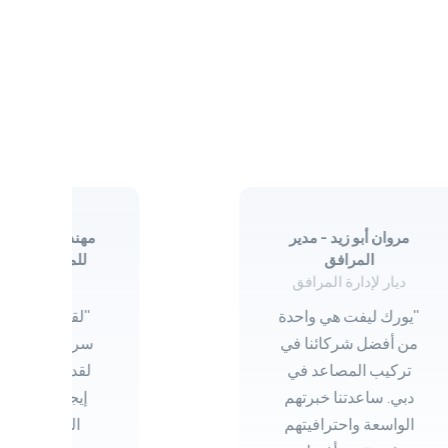
مروان أبو زيد - مدير
مهندس مدني – ا
المرافق
للمقاولات الانش
ديار لإدارة المرافق
جاليس
"يورك ليفت هي واحدة
"لقد كان من د
من أفضل شركائنا في
سروري العمل 
تركيب المصاعد في
لقد تلقيت ردود
دبي. ساعدتنا خبرتهم
إيجابية للغاية 
الواسعة واحترافيتهم
المصاعد التي