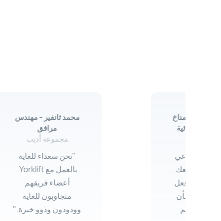
مدني – المناخ
محمد ثانفير - مهندس
ولات الانشائية
مرافق
جاليس
مجموعة أديب
كان من دواعي
"نحن سعداء للغاية
 العمل معك.
بالعمل مع Yorklift.
لقيت ردود فعل
أعضاء فريقهم
ية للغاية بشأن
متجاوبون للغاية
اعد التي تم
وودودون وذوو خبرة."