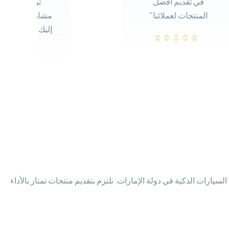
في تقديم أفضل
تركيبها في ج
المنتجات لعملائنا"
مشاريعنا، وأود أ
إليك مرة أخرى بت
ات الذكية في دولة الإمارات. نلتزم بتقديم منتجات تمتاز بالأداء