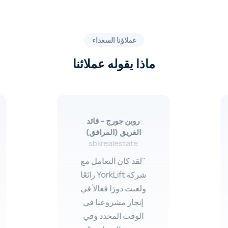
عملاؤنا السعداء
ماذا يقوله عملائنا
روبن جورج – قائد
الفريق (المرافق)
sbkrealestate
"لقد كان التعامل مع
شركة YorkLift رائعًا
ولعبت دورًا فعالاً في
إنجاز مشروعنا في
الوقت المحدد وفي