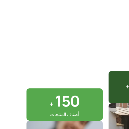
من نحن
+
150
+
أصناف المنتجات