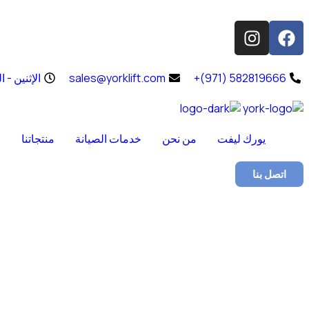
582819666 (971)+
sales@yorklift.com
الإثنين - الجمعة – 8
يورك ليفت
من نحن
خدمات الصيانة
منتجاتنا
ح
اتصل بنا